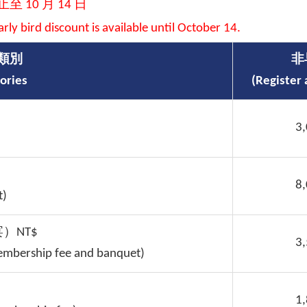
 10 月 14 日
rly bird discount is available until October 14.
類別
非
ories
(Register 
3
8
t)
）NT$
3
embership fee and banquet)
1