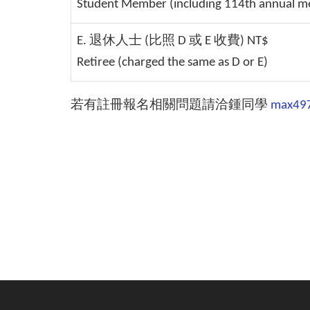
Student Member (including 114th annual m
E. 退休人士 (比照 D 或 E 收費) NT$
Retiree (charged the same as D or E)
若有註冊報名相關問題請洽鍾同學
max49