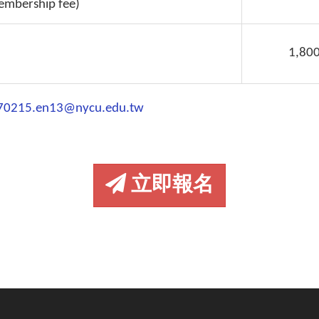
embership fee)
1,80
70215.en13@nycu.edu.tw
立即報名