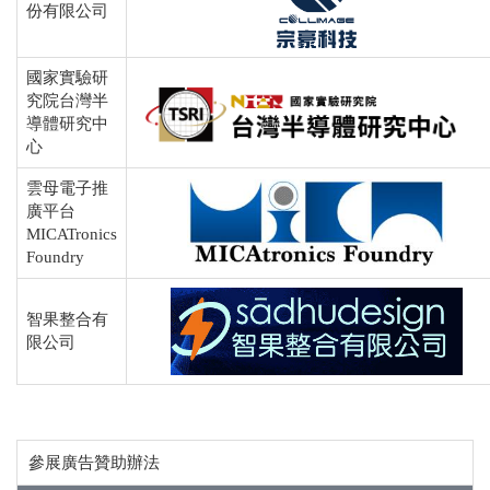
份有限公司
國家實驗研
究院台灣半
導體研究中
心
雲母電子推
廣平台
MICATronics
Foundry
智果整合有
限公司
參展廣告贊助辦法