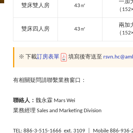
一加
雙床雙人房
43㎡
（152
兩加
雙床四人房
43㎡
（152
※ 下載
訂房表單
填寫後寄送至
rsvn.hc@amb
有相關疑問請聯繫業務窗口：
聯絡人：
魏永霖 Mars Wei
業務經理 Sales and Marketing Division
TEL: 886-3-515-1666 ext. 3109 │ Mobile 886-936-