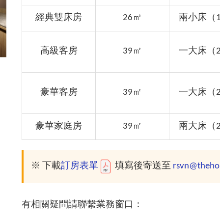
經典雙床房
26㎡
兩小床（10
高級客房
39㎡
一大床（20
豪華客房
39㎡
一大床（20
豪華家庭房
39㎡
兩大床（20
※ 下載
訂房表單
填寫後寄送至
rsvn@theho
有相關疑問請聯繫業務窗口：