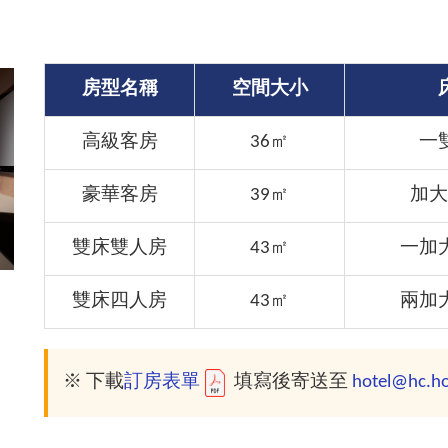
房型名稱
空間大小
高級客房
36㎡
一
豪華客房
39㎡
加大
雙床雙人房
43㎡
一加
雙床四人房
43㎡
兩加
※ 下載
訂房表單
填寫後寄送至
hotel@hc.ho