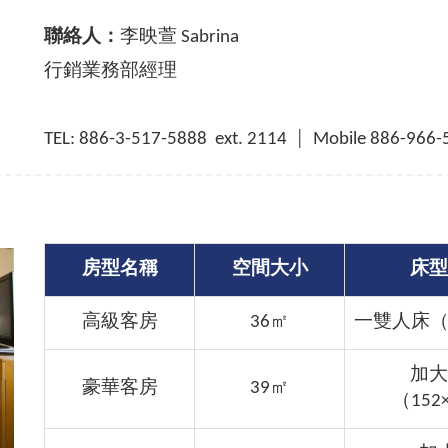
聯絡人：
李映萱 Sabrina
行銷業務部經理
TEL: 886-3-517-5888 ext. 2114 │ Mobile 886-966-
房型名稱
空間大小
床型
高級客房
36㎡
一雙人床（1
加大
豪華客房
39㎡
（152