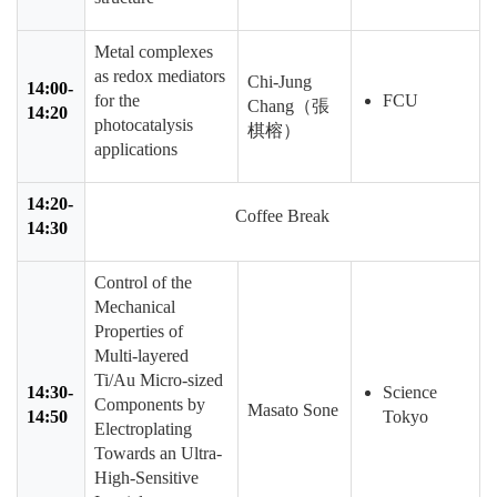
Metal complexes
as redox mediators
Chi-Jung
14:00-
for the
FCU
Chang（張
14:20
photocatalysis
棋榕
）
applications
14:20-
Coffee Break
14:30
Control of the
Mechanical
Properties of
Multi-layered
Ti/Au Micro-sized
14:30-
Science
Components by
Masato Sone
14:50
Tokyo
Electroplating
Towards an Ultra-
High-Sensitive