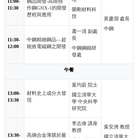
11:00-
鋼品開發
-
高階熱
11:30
作鋼
GHX-1
的開發
榮剛材料科
歷程與應用
技
黃慶淵 處長
中鋼
蕭一清 副處
長
11:30-
中鋼精緻鋼品—超
12:00
能效電磁鋼之開發
中鋼鋼鐵研
發處
午餐
葉均蔚 院士
13:00-
材料史上成分大發
國立清華大
13:30
現
學 中央科學
研究院
李志偉 講座
葉安洲 教授
教授
13:30-
高熵合金薄膜於嚴
國立清華大