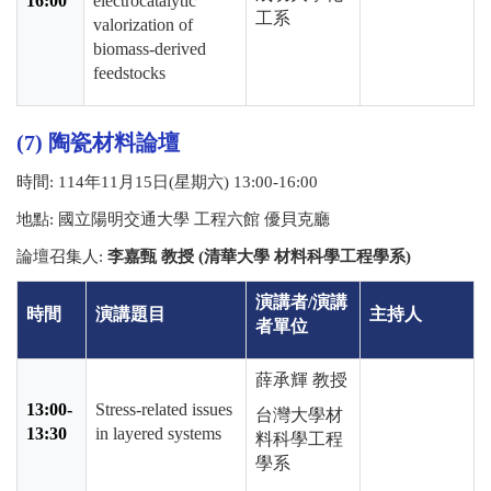
16:00
electrocatalytic
工系
valorization of
biomass-derived
feedstocks
(7) 陶瓷材料論壇
時間
: 114
年
11
月
15
日
(
星期六
) 13:00-16:00
地點
:
國立陽明交通大學 工程六館 優貝克廳
論壇召集人
:
李嘉甄 教授 (清華大學 材料科學工程學系)
演講者
/
演講
時間
演講題目
主持人
者單位
薛承輝 教授
13:00-
Stress-related issues
台灣大學材
13:30
in layered systems
料科學工程
學系