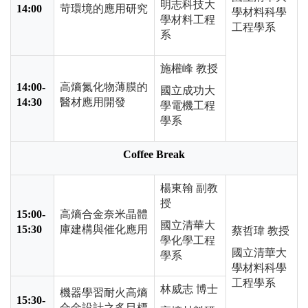
明志科技大
14:00
苛環境的應用研究
學材料科學
學材料工程
工程學系
系
施權峰 教授
14:00-
高熵氮化物薄膜的
國立成功大
14:30
醫材應用開發
學電機工程
學系
Coffee Break
楊東翰 副教
授
15:00-
高熵合金奈米晶體
國立清華大
15:30
庫建構與催化應用
蔡哲瑋 教授
學化學工程
國立清華大
學系
學材料科學
工程學系
林威志 博士
機器學習耐火高熵
15:30-
合金設計之多目標