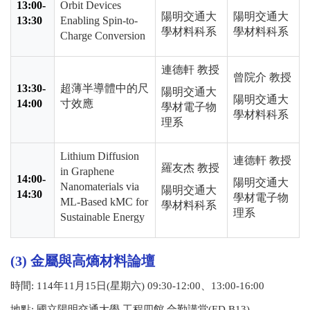
13:00-
Orbit Devices
陽明交通大
陽明交通大
13:30
Enabling Spin-to-
學材料科系
學材料科系
Charge Conversion
連德軒 教授
曾院介 教授
13:30-
超薄半導體中的尺
陽明交通大
陽明交通大
14:00
寸效應
學材電子物
學材料科系
理系
Lithium Diffusion
連德軒 教授
羅友杰 教授
in Graphene
14:00-
陽明交通大
Nanomaterials via
陽明交通大
14:30
學材電子物
ML-Based kMC for
學材料科系
理系
Sustainable Energy
(3) 金屬與高熵材料論壇
時間
: 114
年
11
月
15
日
(
星期六
) 09:30-12:00
、
13:00-16:00
地點
:
國立陽明交通大學 工程四館 合勤講堂(ED B13)