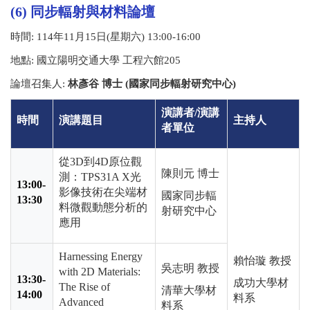
(6) 同步輻射與材料論壇
時間
: 114
年
11
月
15
日
(
星期六
) 13:00-16:00
地點
:
國立陽明交通大學 工程六館
205
論壇召集人
:
林彥谷 博士 (國家同步輻射研究中心)
演講者
/
演講
時間
演講題目
主持人
者單位
從
3D
到
4D
原位觀
陳則元 博士
測：
TPS31A X
光
13:00-
影像技術在尖端材
國家同步輻
13:30
料微觀動態分析的
射研究中心
應用
Harnessing Energy
賴怡璇 教授
吳志明 教授
with 2D Materials:
13:30-
成功大學材
The Rise of
清華大學材
14:00
料系
Advanced
料系