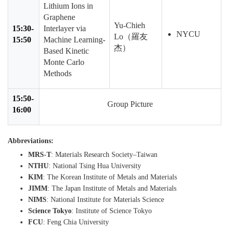
Lithium Ions in
Graphene
Yu-Chieh
15:30-
Interlayer via
NYCU
Lo（羅友
15:50
Machine Learning-
杰）
Based Kinetic
Monte Carlo
Methods
15:50-
Group Picture
16:00
Abbreviations:
MRS-T
: Materials Research Society–Taiwan
NTHU
: National Tsing Hua University
KIM
: The Korean Institute of Metals and Materials
JIMM
: The Japan Institute of Metals and Materials
NIMS
: National Institute for Materials Science
Science Tokyo
: Institute of Science Tokyo
FCU
: Feng Chia University