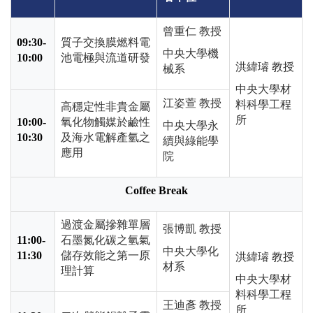
曾重仁 教授
09:30-
質子交換膜燃料電
中央大學機
10:00
池電極與流道研發
洪緯璿 教授
械系
中央大學材
江姿萱 教授
料科學工程
高穩定性非貴金屬
所
10:00-
氧化物觸媒於鹼性
中央大學永
10:30
及海水電解產氫之
續與綠能學
應用
院
Coffee Break
過渡金屬摻雜單層
張博凱 教授
11:00-
石墨氮化碳之氫氣
中央大學化
11:30
儲存效能之第一原
洪緯璿 教授
材系
理計算
中央大學材
料科學工程
王迪彥 教授
所