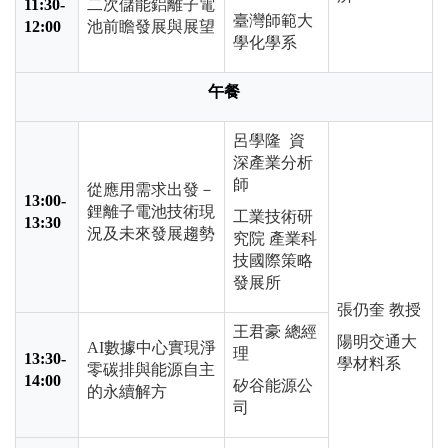
11:30-
二次儲能鋁離子電
臺灣師範大
12:00
池前瞻發展與展望
學化學系
午餐
呂學隆 資
深產業分析
師
從應用需求出發－
13:00-
鋰離子電池技術現
工業技術研
13:30
況及未來發展趨勢
究院 產業科
技國際策略
發展所
張仍奎 教授
王君豪 總經
陽明交通大
AI數據中心實現淨
理
13:30-
學材料系
零碳排與能源自主
14:00
矽谷能源公
的永續解方
司