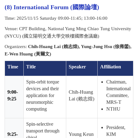
(8)
International Forum (
國際論壇
)
Time: 2025/11/15 Saturday 09:00-11:45; 13:00-16:00
Venue: CPT Building, National Yang Ming Chiao Tung University
(NYCU) (
國立陽明交通大學交映樓國際會議廳
)
Organizers:
Chih-Huang Lai (
賴志煌
), Yung-Jung Hsu (
徐雍鎣
),
E-Wen Huang (
黃爾文
)
Time
Title
Speaker
Affiliation
Spin-orbit torque
Chairman,
devices and their
International
9:00-
Chih-Huang
application for
Committee,
9:25
Lai (
賴志煌
)
neuromorphic
MRS-T
computing
NTHU
Spin-selective
President,
transport through
9:25-
Young Keun
KIM
chiral