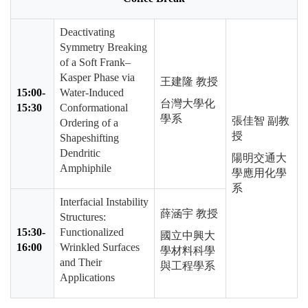
Deactivating
Symmetry Breaking
of a Soft Frank
–
Kasper Phase via
王建隆 教授
15:00-
Water-Induced
台灣大學化
15:30
Conformational
學系
張佳智 副教
Ordering of a
授
Shapeshifting
Dendritic
陽明交通大
Amphiphile
學應用化學
系
Interfacial Instability
薛涵宇 教授
Structures:
15:30-
Functionalized
國立中興大
16:00
Wrinkled Surfaces
學材料科學
and Their
與工程學系
Applications