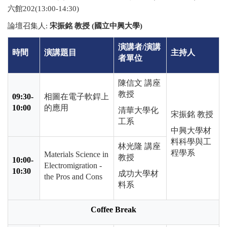
六館
202(13:00-14:30)
論壇召集人
:
宋振銘 教授 (國立中興大學)
演講者
/
演講
時間
演講題目
主持人
者單位
陳信文 講座
教授
09:30-
相圖在電子軟銲上
10:00
的應用
清華大學化
宋振銘 教授
工系
中興大學材
料科學與工
林光隆 講座
程學系
Materials Science in
教授
10:00-
Electromigration -
10:30
成功大學材
the Pros and Cons
料系
Coffee Break