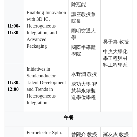
陳冠能
Enabling Innovation
講座教授兼
with 3D IC,
院長
11:00-
Heterogeneous
陽明交通大
11:30
Integration, and
學
Advanced
吳子嘉 教授
Packaging
國際半導體
中央大學化
學院
學工程與材
料工程學系
Initiatives in
水野潤 教授
Semiconductor
11:30-
Talent Development
成功大學 智
12:00
and Trends in
慧與永續製
Heterogeneous
造學位學程
Integration
午餐
Ferroelectric Spin-
曾院介 教授
羅友杰 教授