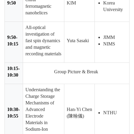
9:50
KIM
Korea
ferromagnetic
University
nanohelices
All-optical
investigation of
9:50-
JIMM
fast spin dynamics
Yuta Sasaki
10:15
NIMS
and magnetic
recording materials
10:15-
Group Picture & Break
10:30
Understanding the
Charge Storage
Mechanisms of
10:30-
Advanced
Han-Yi Chen
NTHU
10:55
Electrode
(
陳翰儀
)
Materials in
Sodium-Ion