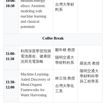
10:00-
medium-entropy
台灣大學材
10:30
alloys: Atomistic
料系
modeling with
machine learning
and classical
potentials
Coffee Break
鄒年棣 教授
利用深度學習預測
11:00-
電池壽命、健康狀
陽明交通大
11:30
況與充電策略
學材料科系
羅友杰 教授
陽明交通大
Machine-Learning-
學材料科學
林立強 教授
Aided Discovery of
與工程學系
11:30-
Metal-Organic
台灣大學化
12:00
Frameworks for
工系
Water Harvesting