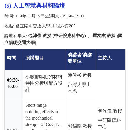
(5) 人工智慧與材料論壇
時間
: 114
年
11
月
15
日
(
星期六
) 09:30-12:00
地點
:
國立陽明交通大學 工程六館205
論壇召集人
:
包淳偉 教授 (中研院應科中心) 、 羅友杰 教授 (國
立陽明交通大學)
演講者
/
演講
時間
演講題目
主持人
者單位
陳俊杉 教授
小數據驅動的材料
09:30-
特性分析與配方設
台灣大學土
10:00
計
木系
Short-range
包淳偉 教授
ordering effects on
the mechanical
中研院應科
strength of CoCrNi
郭錦龍 教授
中心