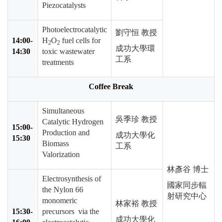
Piezocatalysts
Photoelectrocatalytic
劉守恒 教授
14:00-
H
O
fuel cells for
2
2
成功大學環
14:30
toxic wastewater
工系
treatments
Coffee Break
Simultaneous
吳季珍 教授
Catalytic Hydrogen
15:00-
Production and
成功大學化
15:30
Biomass
工系
Valorization
林彥谷 博士
Electrosynthesis of
國家同步輻
the Nylon 66
射研究中心
monomeric
林家裕 教授
15:30-
precursors via the
成功大學化