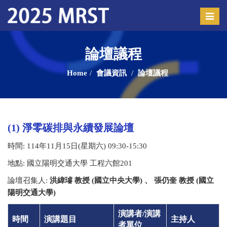
Toggle
naviga
論壇議程
Home
會議資訊
論壇議程
(1) 淨零碳排與永續發展論壇
時間
: 114
年
11
月
15
日
(
星期六
) 09:30-15:30
地點
:
國立陽明交通大學 工程六館
201
論壇召集人
:
洪緯璿 教授 (國立中央大學) 、 張仍奎 教授 (國立
陽明交通大學)
演講者
/
演講
時間
演講題目
主持人
者單位