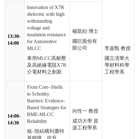
Innovation of X7R
dielectric with high
withstanding
voltage and
楊凱勛 博士
insulation resistance
13:30-
國巨股份有
for Automotive
14:00
限公司
MLCC
李嘉甄 教授
車用
MLCC
高耐壓
國立清華大
及高絕緣電阻
X7R
學材料科學
介電材料之創新
工程學系
From Core
–
Shells
to Schottky
Barriers: Evidence-
Based Strategies for
向性一 教授
BME-MLCC
14:00-
成功大學 資
Reliability
14:30
源工程學系
核–殼結構到蕭特
基能障：提升