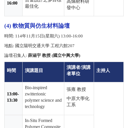
高熵材料研
16:00
最佳化
發中心
(4) 軟物質與仿生材料論壇
時間
: 114
年
11
月
15
日
(
星期六
) 13:00-16:00
地點
:
國立陽明交通大學 工程六館
207
論壇召集人
:
薛涵宇 教授 (國立中興大學)
演講者
/
演講
時間
演講題目
主持人
者單位
Bio-inspired
張雍 教授
13:00-
zwitterionic
中原大學化
13:30
polymer science and
工系
technology
In-Situ Formed
Polymer Composite