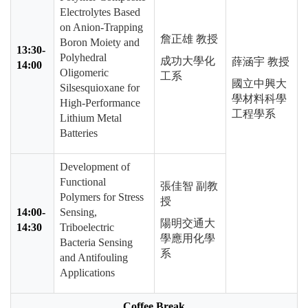
Electrolytes Based
on Anion-Trapping
詹正雄 教授
Boron Moiety and
13:30-
Polyhedral
成功大學化
薛涵宇 教授
14:00
Oligomeric
工系
國立中興大
Silsesquioxane for
學材料科學
High-Performance
工程學系
Lithium Metal
Batteries
Development of
Functional
張佳智 副教
Polymers for Stress
授
14:00-
Sensing,
陽明交通大
14:30
Triboelectric
學應用化學
Bacteria Sensing
系
and Antifouling
Applications
Coffee Break