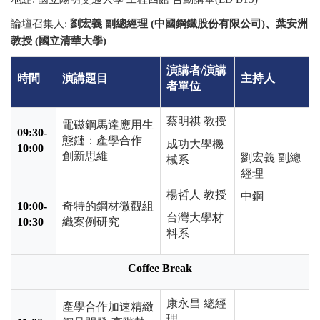
論壇召集人
:
劉宏義 副總經理 (中國鋼鐵股份有限公司)、葉安洲
教授 (國立清華大學)
演講者
/
演講
時間
演講題目
主持人
者單位
蔡明祺 教授
電磁鋼馬達應用生
09:30-
態鏈：產學合作
成功大學機
10:00
創新思維
劉宏義 副總
械系
經理
楊哲人 教授
中鋼
10:00-
奇特的鋼材微觀組
台灣大學材
10:30
織案例研究
料系
Coffee Break
康永昌 總經
產學合作加速精緻
理