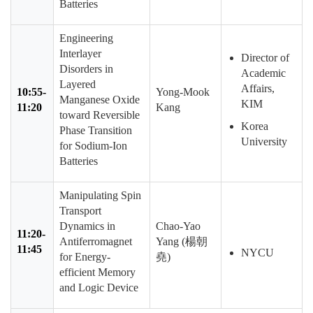
Batteries
Engineering
Interlayer
Director of
Disorders in
Academic
Layered
Affairs,
10:55-
Yong-Mook
Manganese Oxide
KIM
11:20
Kang
toward Reversible
Korea
Phase Transition
University
for Sodium-Ion
Batteries
Manipulating Spin
Transport
Dynamics in
Chao-Yao
11:20-
Antiferromagnet
Yang (
楊朝
11:45
NYCU
for Energy-
堯
)
efficient Memory
and Logic Device