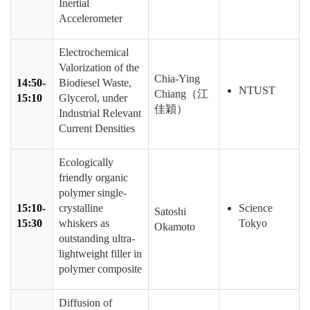
Inertial
Accelerometer
Electrochemical
Valorization of the
Chia-Ying
14:50-
Biodiesel Waste,
NTUST
Chiang（江
15:10
Glycerol, under
佳穎）
Industrial Relevant
Current Densities
Ecologically
friendly organic
polymer single-
15:10-
crystalline
Science
Satoshi
15:30
whiskers as
Tokyo
Okamoto
outstanding ultra-
lightweight filler in
polymer composite
Diffusion of