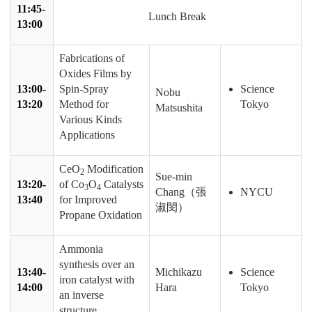
11:45-
Lunch Break
13:00
Fabrications of
Oxides Films by
13:00-
Spin-Spray
Science
Nobu
13:20
Method for
Tokyo
Matsushita
Various Kinds
Applications
CeO
Modification
2
Sue-min
13:20-
of Co
O
Catalysts
3
4
Chang（張
NYCU
13:40
for Improved
淑閔）
Propane Oxidation
Ammonia
synthesis over an
13:40-
Michikazu
Science
iron catalyst with
14:00
Hara
Tokyo
an inverse
structure