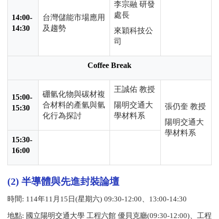
李宗融 研發
處長
14:00-
台灣儲能市場應用
14:30
及趨勢
來穎科技公
司
Coffee Break
王誠佑 教授
硼氫化物與碳材複
15:00-
合材料的產氫與氫
陽明交通大
張仍奎 教授
15:30
化行為探討
學材料系
陽明交通大
學材料系
15:30-
16:00
(2) 半導體與先進封裝論壇
時間
: 114
年
11
月
15
日
(
星期六
) 09:30-12:00、13:00-14:30
地點
:
國立陽明交通大學 工程六館 優貝克廳(
09:30-12:00
)、工程