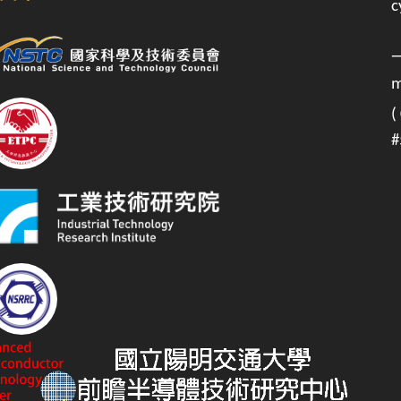
c
m
(
#