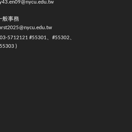
y43.en09@nycu.edu.tw
一般事務
rst2025@nycu.edu.tw
 03-5712121 #55301、#55302、
55303 )